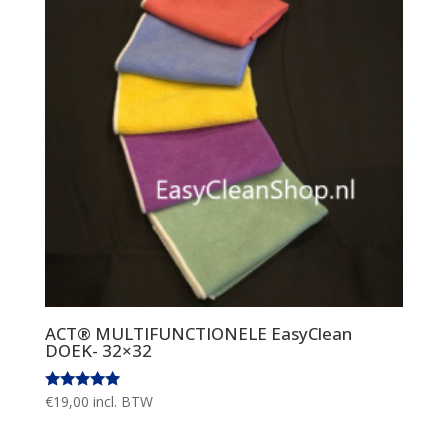
ACT® MULTIFUNCTIONELE EasyClean
DOEK- 32×32
Gewaardeerd
€
19,00
incl. BTW
5.00
uit 5