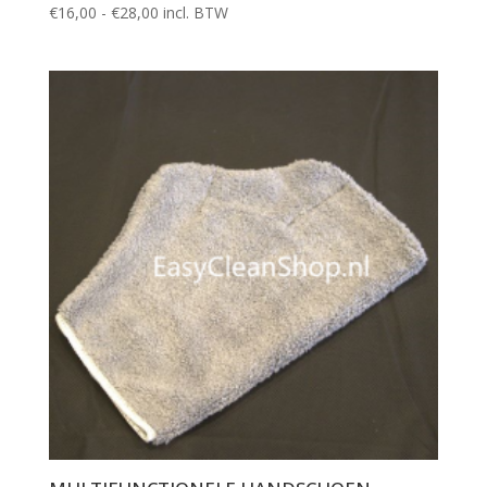
Prijsklasse:
Gewaardeerd
€
16,00
-
€
28,00
incl. BTW
5.00
€16,00
uit 5
tot
€28,00