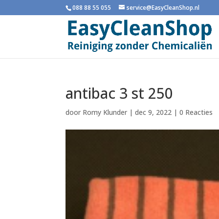
088 88 55 055
service@EasyCleanShop.nl
antibac 3 st 250
door
Romy Klunder
|
dec 9, 2022
|
0 Reacties