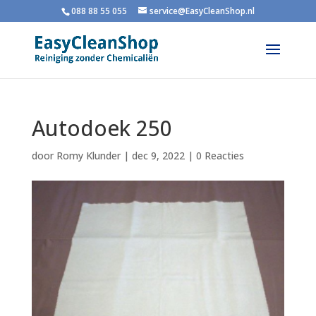
088 88 55 055
service@EasyCleanShop.nl
Autodoek 250
door
Romy Klunder
|
dec 9, 2022
|
0 Reacties