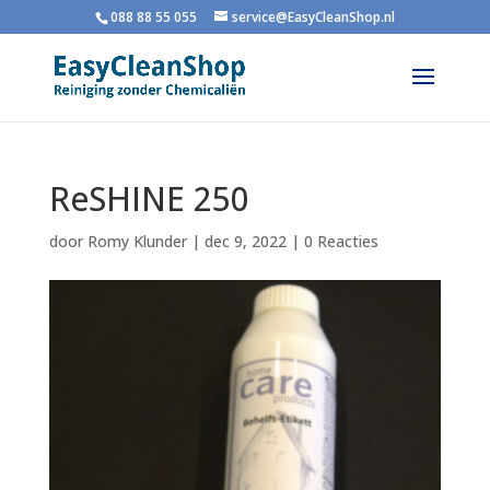
088 88 55 055
service@EasyCleanShop.nl
ReSHINE 250
door
Romy Klunder
|
dec 9, 2022
|
0 Reacties