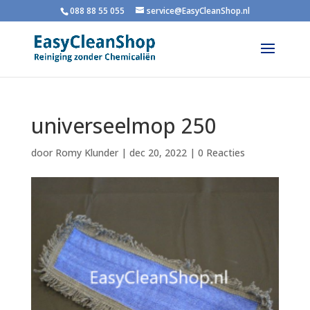
088 88 55 055
service@EasyCleanShop.nl
universeelmop 250
door
Romy Klunder
|
dec 20, 2022
|
0 Reacties