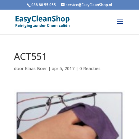
088 88 55 055
service@EasyCleanShop.nl
ACT551
door
Klaas Boer
|
apr 5, 2017
|
0 Reacties