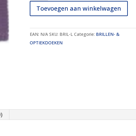
Lila
Toevoegen aan winkelwagen
15x15
cm
aantal
EAN:
N/A
SKU:
BRIL-L
Categorie:
BRILLEN- &
OPTIEKDOEKEN
)