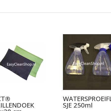
CT®
WATERSPROEIF
RILLENDOEK
SJE 250ml