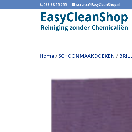
088 88 55 055
service@EasyCleanShop.nl
Home
/
SCHOONMAAKDOEKEN
/
BRIL