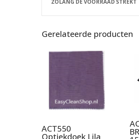
ZOLANG DE VOORRAAD STREKT
Gerelateerde producten
A
ACT550
B
Optiekdoek Lila