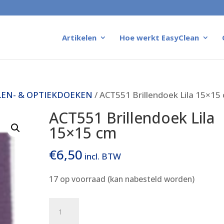
Artikelen
Hoe werkt EasyClean
LEN- & OPTIEKDOEKEN
/ ACT551 Brillendoek Lila 15×15
ACT551 Brillendoek Lila
15×15 cm
€
6,50
incl. BTW
17 op voorraad (kan nabesteld worden)
ACT551
Brillendoek